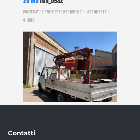
26 Giu
IMG_0932
Posted at 18:37h
in
by
Filippo Rimondi
0 Comments
0
Likes
Contatti