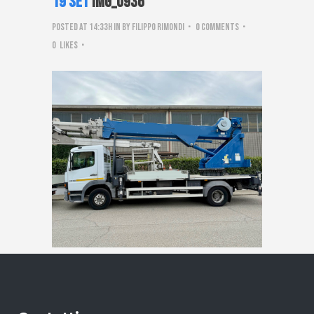
19 Set
IMG_0936
Posted at 14:33h
in
by
Filippo Rimondi
0 Comments
0
Likes