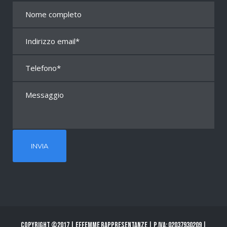
Copyright ©2017 | Effemme Rappresentanze | P.Iva: 02037930209 |