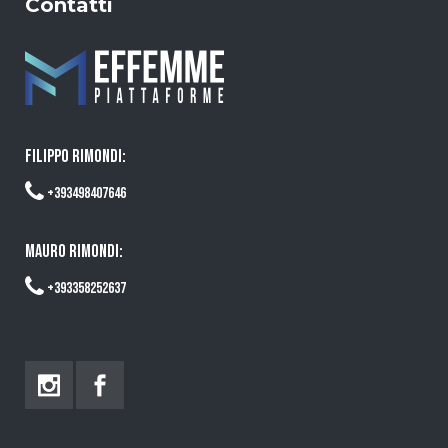
Contatti
FILIPPO RIMONDI:
+393498407646
MAURO RIMONDI:
+393358252637