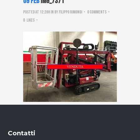
09 Feb
IMG_7371
Posted at 12:28h
in
by
Filippo Rimondi
0 Comments
0
Likes
Contatti