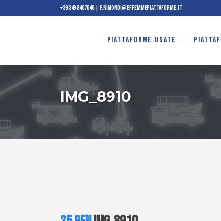
+39 349 8407646
|
f.rimondi@effemmepiattaforme.it
PIATTAFORME USATE
PIATTA
IMG_8910