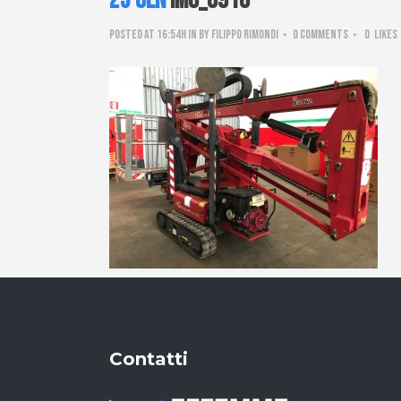
25 Gen
IMG_8910
Posted at 16:54h
in
by
Filippo Rimondi
0 Comments
0
Likes
Contatti