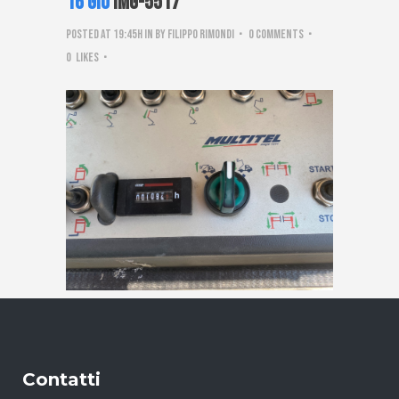
16 Giu
IMG-5517
Posted at 19:45h
in
by
Filippo Rimondi
0 Comments
0
Likes
Contatti