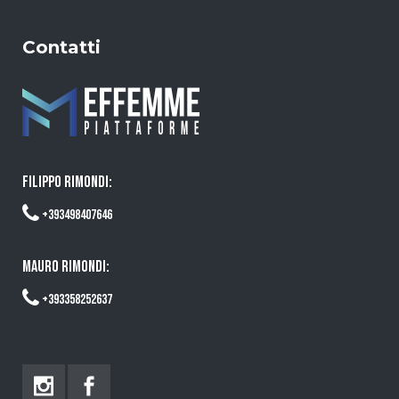
Contatti
FILIPPO RIMONDI:
+393498407646
MAURO RIMONDI:
+393358252637