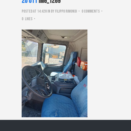
20 Ott
IMG_1269
Posted at 14:42h
in
by
Filippo Rimondi
0 Comments
0
Likes