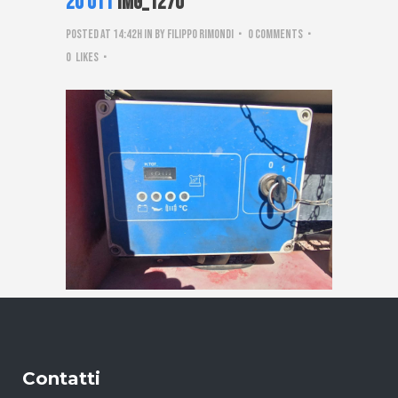
20 Ott
IMG_1270
Posted at 14:42h
in
by
Filippo Rimondi
0 Comments
0
Likes
Contatti