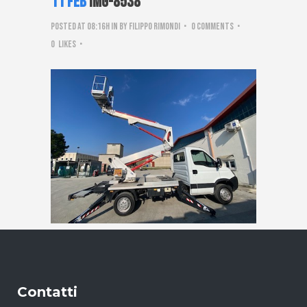
11 Feb
IMG-8538
Posted at 08:16h
in
by
Filippo Rimondi
0 Comments
0
Likes
Contatti