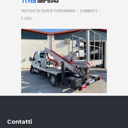
11 Feb
IMG-8543
Posted at 08:16h
in
by
Filippo Rimondi
0 Comments
0
Likes
Contatti