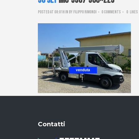
30 Set
IMG-5507-300×225
Posted at 08:01h
in
by
Filippo Rimondi
0 Comments
0
Likes
Contatti