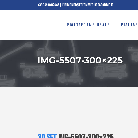
+39 349 8407646
|
f.rimondi@effemmepiattaforme.it
PIATTAFORME USATE
PIATTA
IMG-5507-300×225