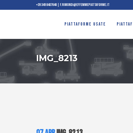
+39 349 8407646
|
f.rimondi@effemmepiattaforme.it
PIATTAFORME USATE
PIATTA
IMG_8213