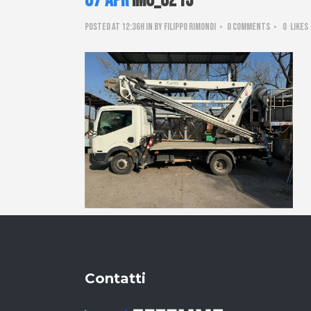
07 Apr
IMG_8213
Posted at 12:36h
in
by
Filippo Rimondi
0 Comments
0
Likes
Contatti