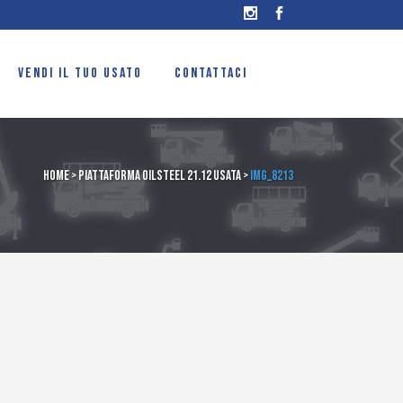
VENDI IL TUO USATO
CONTATTACI
Home
>
Piattaforma OilSteel 21.12 usata
>
IMG_8213