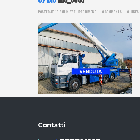
07 Dic
IMG_8587
Posted at 16:39h
in
by
Filippo Rimondi
0 Comments
0
Likes
Contatti