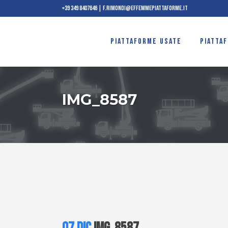
+39 349 8407646
|
f.rimondi@effemmepiattaforme.it
PIATTAFORME USATE
PIATTA
IMG_8587