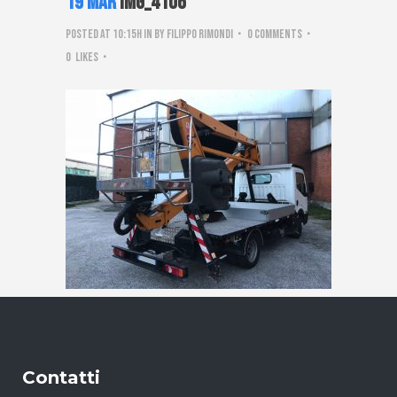
19 Mar
IMG_4106
Posted at 10:15h
in
by
Filippo Rimondi
0 Comments
0
Likes
Contatti