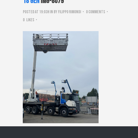
18 Gen
IMG-8079
Posted at 19:03h
in
by
Filippo Rimondi
0 Comments
0
Likes