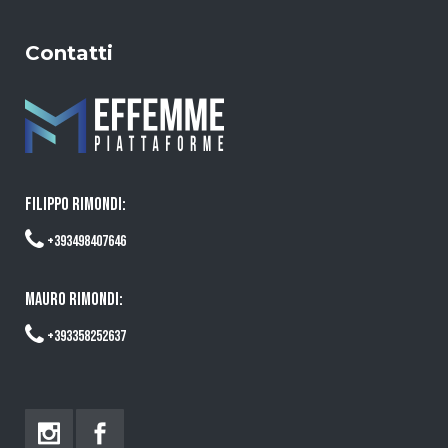
Contatti
FILIPPO RIMONDI:
+393498407646
MAURO RIMONDI:
+393358252637