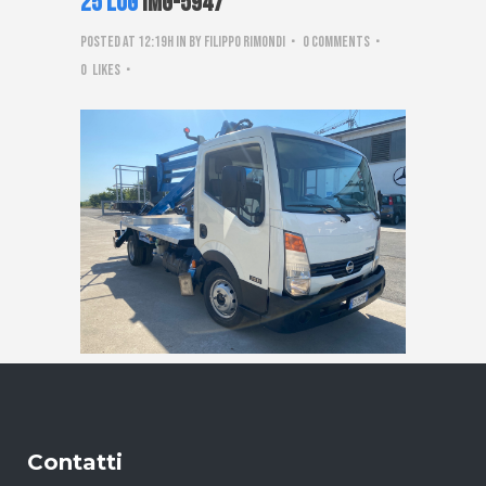
25 Lug
IMG-5947
Posted at 12:19h
in
by
Filippo Rimondi
0 Comments
0
Likes
Contatti