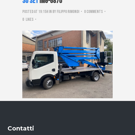
30 Set
IMG-6870
Posted at 19:15h
in
by
Filippo Rimondi
0 Comments
0
Likes
Contatti