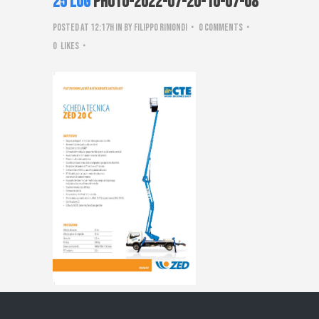
25 Lug
PHOTO-2022-07-20-10-07-08
Posted at 12:17h
in
by
Filippo Rimondi
0 Comments
0
Likes