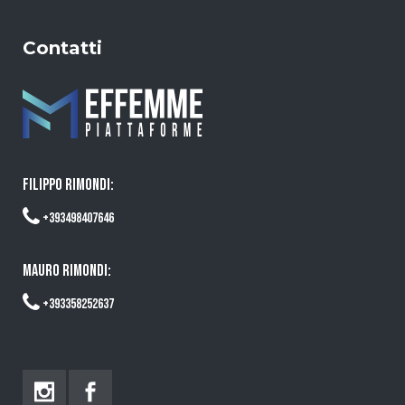
Contatti
FILIPPO RIMONDI:
+393498407646
MAURO RIMONDI:
+393358252637