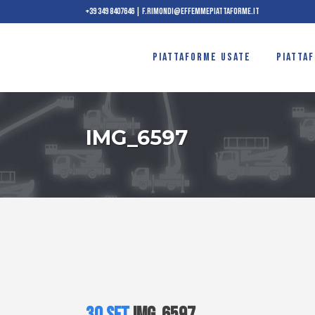
+39 349 8407646
|
f.rimondi@effemmepiattaforme.it
PIATTAFORME USATE
PIATTA
IMG_6597