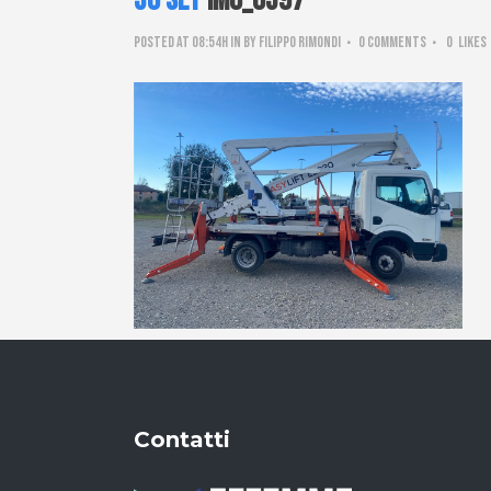
30 Set
IMG_6597
Posted at 08:54h
in
by
Filippo Rimondi
0 Comments
0
Likes
Contatti