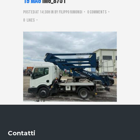
19 Mag
IMG_8751
Posted at 14:30h
in
by
Filippo Rimondi
0 Comments
0
Likes
Contatti