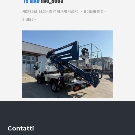
19 Mag
IMG_9063
Posted at 14:30h
in
by
Filippo Rimondi
0 Comments
0
Likes
Contatti