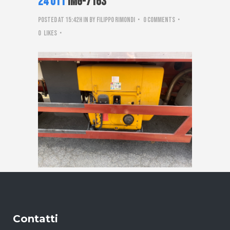
24 Ott
IMG-7163
Posted at 15:42h
in
by
Filippo Rimondi
0 Comments
0
Likes
Contatti