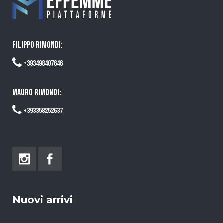
FILIPPO RIMONDI:
+393498407646
MAURO RIMONDI:
+393358252637
Nuovi arrivi