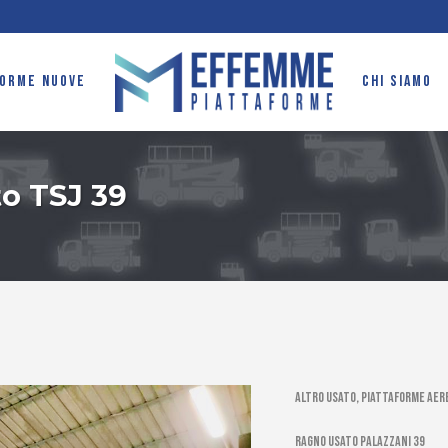
FORME NUOVE
CHI SIAMO
o TSJ 39
Altro usato, Piattaforme aere
ragno usato palazzani 39