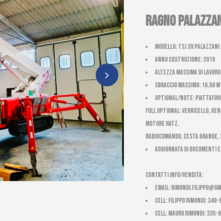
Ragno Palazzan
Modello: TSJ 39 PALAZZANI u
Anno costruzione: 2010
Altezza massima di Lavoro:
Sbraccio massimo: 16,50 m
Optional/Note: Piattaform
full optional: Verricello, ge
motore Hatz,
radiocomando, cesta grande, 
AGGIORNATA DI DOCUMENTI 
CONTATTI INFO/VENDITA:
email:
rimondi.filippo@gm
cell: Filippo Rimondi: 349
cell: Mauro Rimondi: 335-