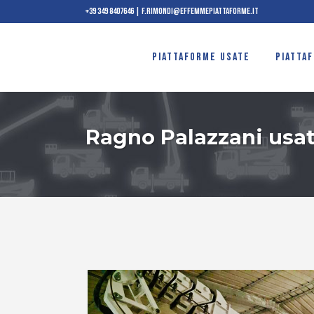
+39 349 8407646
|
f.rimondi@effemmepiattaforme.it
PIATTAFORME USATE
PIATTA
Ragno Palazzani usat