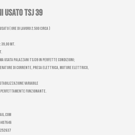
i usato TSJ 39
sato ( ore di lavoro 2.500 circa )
 39,00 mt.
t.
a usata Palazzani TSJ39 in perfette condizioni;
neratore di corrente, presa elettrica, motore elettrico,
stabilizzazione variabile
E PERFETTAMENTE FUNZIONANTE.
ail.com
-8407646
8252637