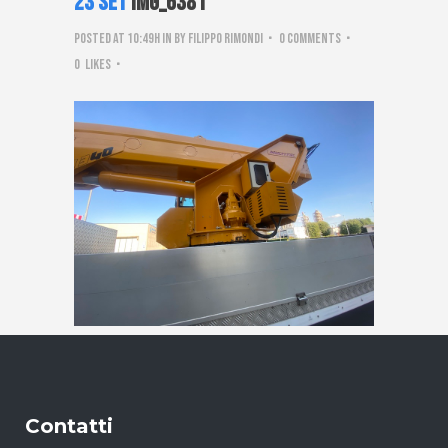
23 Set
IMG_6381
Posted at 10:49h
in
by
Filippo Rimondi
0 Comments
0
Likes
Contatti