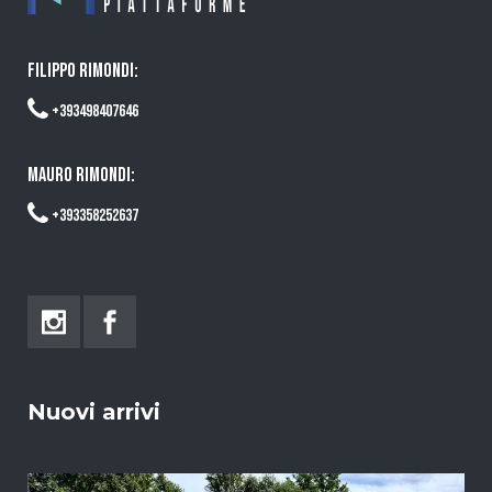
FILIPPO RIMONDI:
+393498407646
MAURO RIMONDI:
+393358252637
Nuovi arrivi