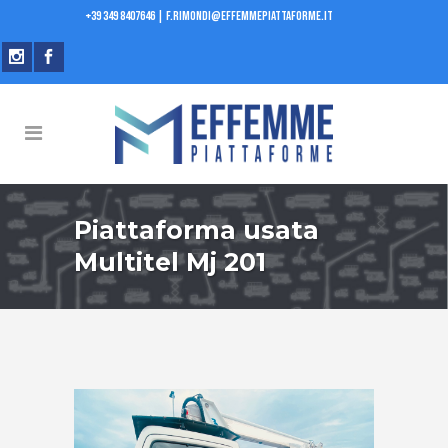
+39 349 8407646
|
f.rimondi@effemmepiattaforme.it
Piattaforma usata
Multitel Mj 201