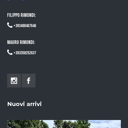
FILIPPO RIMONDI:
+393498407646
MAURO RIMONDI:
+393358252637
Nuovi arrivi