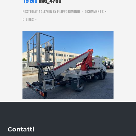
19 Giu
IMG_4765
Posted at 14:47h
in
by
Filippo Rimondi
0 Comments
0
Likes
Contatti