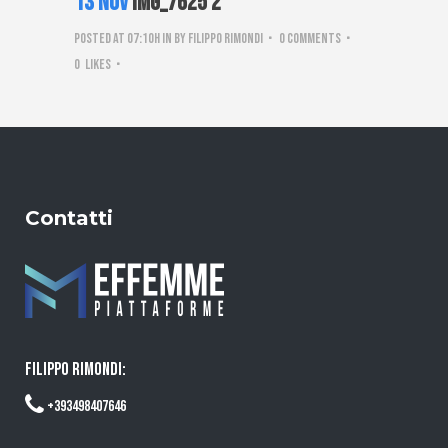
13 Nov
IMG_7625 2
Posted at 07:10h
in
by
Filippo Rimondi
0 Comments
0
Likes
Contatti
FILIPPO RIMONDI:
+393498407646