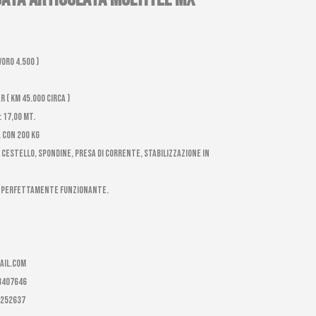
voro 4.500 )
 ( km 45.000 circa )
 17,00 mt.
 con 200 kg
CESTELLO, SPONDINE, PRESA DI CORRENTE, STABILIZZAZIONE IN
E PERFETTAMENTE FUNZIONANTE.
ail.com
-8407646
8252637