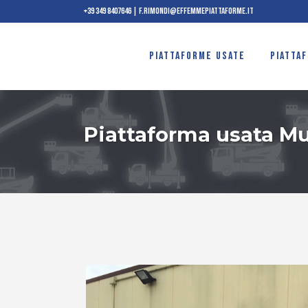
+39 349 8407646
|
f.rimondi@effemmepiattaforme.it
PIATTAFORME USATE
PIATTA
Piattaforma usata Mu