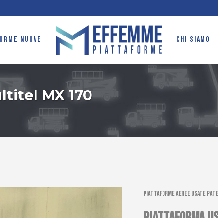
FORME NUOVE
CHI SIAMO
ltitel MX 170
Piattaforme aeree usate pate
PIATTAFORMA US