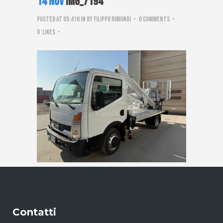
14 Nov
IMG_7194
Posted at 05:41h
in
by
Filippo Rimondi
0 Comments
0
Likes
Contatti