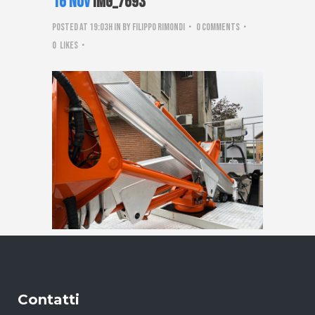
16 Nov
IMG_7693
Posted at 19:03h
in
by
Filippo Rimondi
0 Comments
0
Likes
Contatti