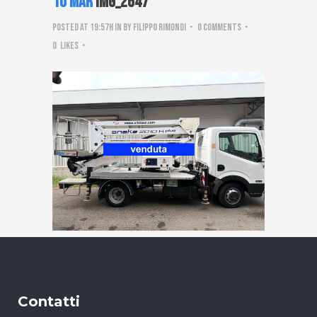
10 Mar
IMG_2647
Posted at 19:57h
in
by
Filippo Rimondi
0 Comments
0
Likes
Contatti