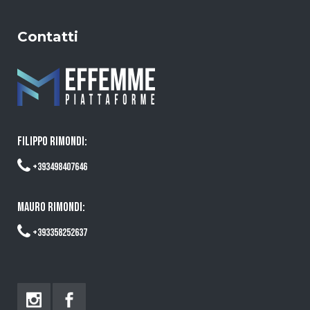
Contatti
FILIPPO RIMONDI:
+393498407646
MAURO RIMONDI:
+393358252637