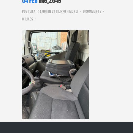
04 Feb
IMG_2649
Posted at 11:00h
in
by
Filippo Rimondi
0 Comments
0
Likes