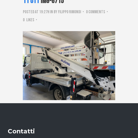
11 Ott
IMG-6715
Posted at 19:27h
in
by
Filippo Rimondi
0 Comments
0
Likes
Contatti