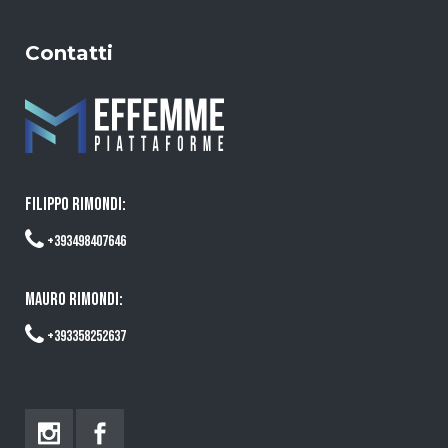
Contatti
FILIPPO RIMONDI:
+393498407646
MAURO RIMONDI:
+393358252637