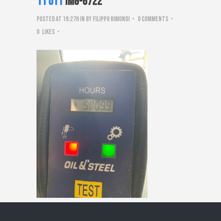
11 Ott
IMG-6722
Posted at 19:27h
in
by
Filippo Rimondi
0 Comments
0
Likes