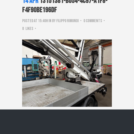
14 Apr
13151381-b054-4c97-a1f8-
f4f90be196df
Posted at 15:40h
in
by
Filippo Rimondi
0 Comments
0
Likes