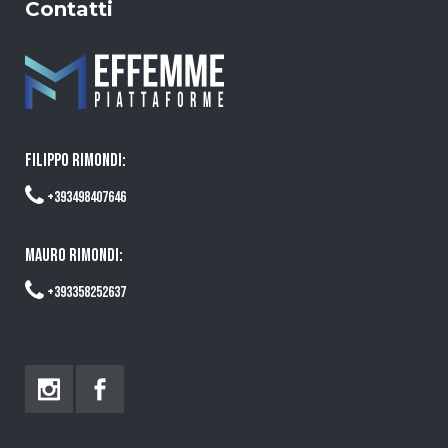
Contatti
FILIPPO RIMONDI:
+393498407646
MAURO RIMONDI:
+393358252637