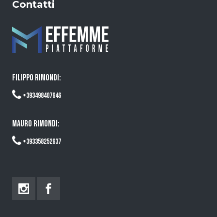
Contatti
FILIPPO RIMONDI:
+393498407646
MAURO RIMONDI:
+393358252637