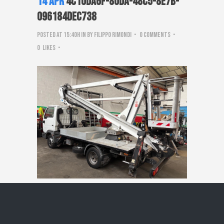
14 Apr
4c10da6f-80da-48c5-8e7b-
096184dec738
Posted at 15:40h
in
by
Filippo Rimondi
0 Comments
0
Likes