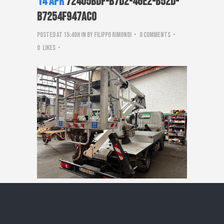
14 Apr
72405bdf-b7d2-46e2-b52d-
b7254f947ac0
Posted at 15:40h
in
by
Filippo Rimondi
0 Comments
0
Likes