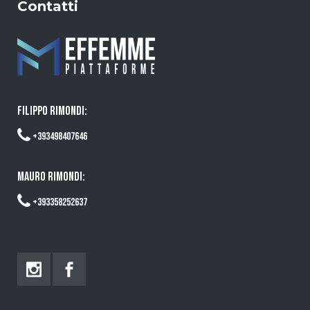
Contatti
FILIPPO RIMONDI:
+393498407646
MAURO RIMONDI:
+393358252637