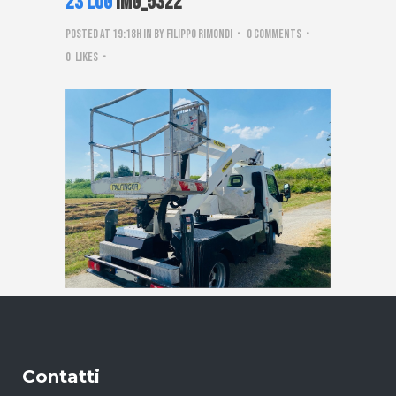
23 Lug
IMG_5322
Posted at 19:18h
in
by
Filippo Rimondi
0 Comments
0
Likes
Contatti