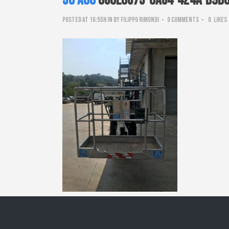
30 Ago
8c0e0c75-0ac4-424a-b9d
Posted at 16:55h
in
by
Filippo Rimondi
0 Comments
0
Likes