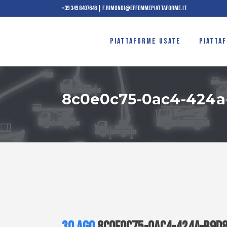
+39 349 8407646
|
f.rimondi@effemmepiattaforme.it
PIATTAFORME USATE
PIATTA
8c0e0c75-0ac4-424a