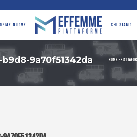
FORME NUOVE
CHI SIAMO
-b9d8-9a70f51342da
Home
>
Piattafor