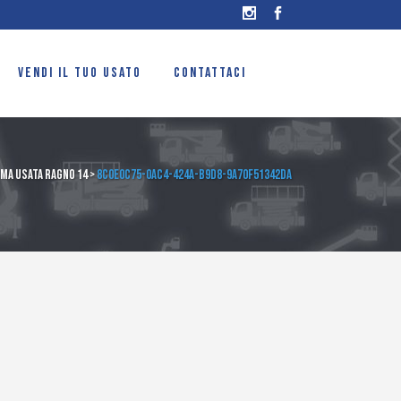
VENDI IL TUO USATO
CONTATTACI
ma usata ragno 14
>
8c0e0c75-0ac4-424a-b9d8-9a70f51342da