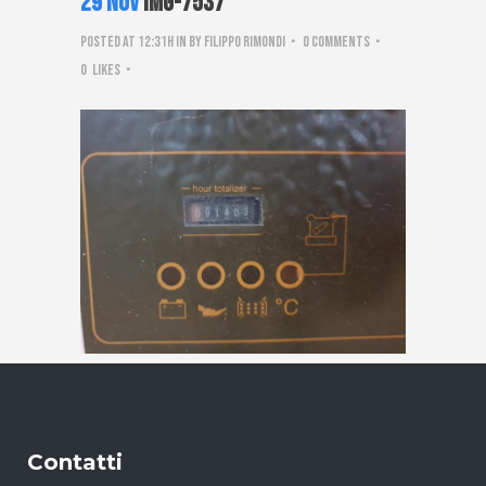
29 Nov
IMG-7537
Posted at 12:31h
in
by
Filippo Rimondi
0 Comments
0
Likes
Contatti