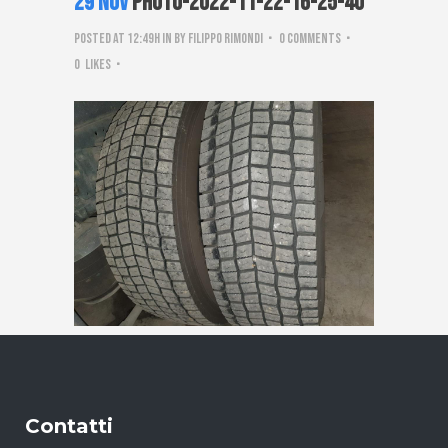
29 Nov
PHOTO-2022-11-22-16-25-40
Posted at 12:49h
in
by
Filippo Rimondi
0 Comments
0
Likes
Contatti