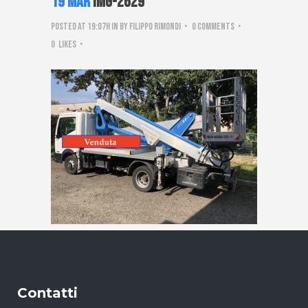
19 Mar
IMG-2629
Posted at 19:07h
in
by
Filippo Rimondi
0 Comments
0
Likes
Contatti