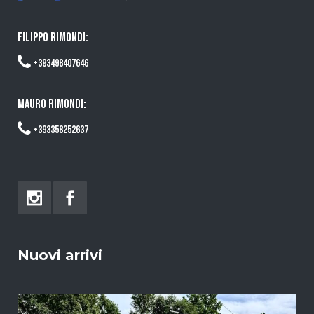
FILIPPO RIMONDI:
+393498407646
MAURO RIMONDI:
+393358252637
Nuovi arrivi