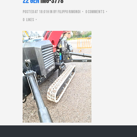
22 Gen
IMG-3778
Posted at 18:01h
in
by
Filippo Rimondi
0 Comments
0
Likes