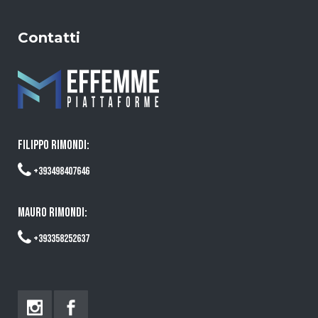
Contatti
FILIPPO RIMONDI:
+393498407646
MAURO RIMONDI:
+393358252637