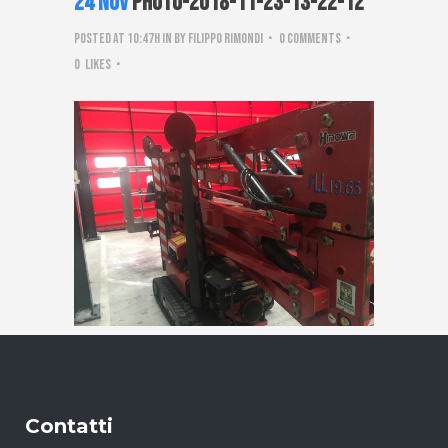
24 Nov
PHOTO-2018-11-23-13-22-12
Posted at 10:47h
in
by
Filippo Rimondi
0 Comments
0
Likes
Contatti