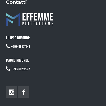
Contatti
FILIPPO RIMONDI:
+393498407646
MAURO RIMONDI:
+393358252637