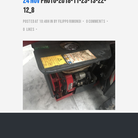
24 Nov
PHOTO-2018-11-23-13-22-
12_8
Posted at 10:48h
in
by
Filippo Rimondi
0 Comments
0
Likes