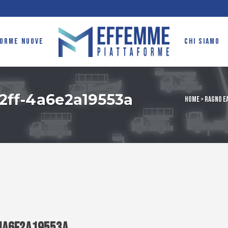
FORME NUOVE
CHI SIAMO
b2ff-4a6e2a19553a
Home
>
Ragno Ea