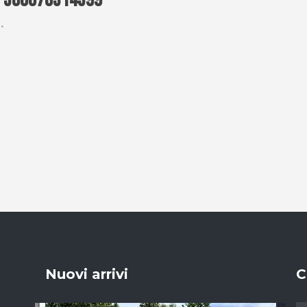
a-386678314399
Nuovi arrivi
C