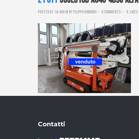
21 Ott
563e018d-a646-4b9c-aef
Posted at 18:49h
in
by
Filippo Rimondi
0 Comments
0
Likes
Contatti