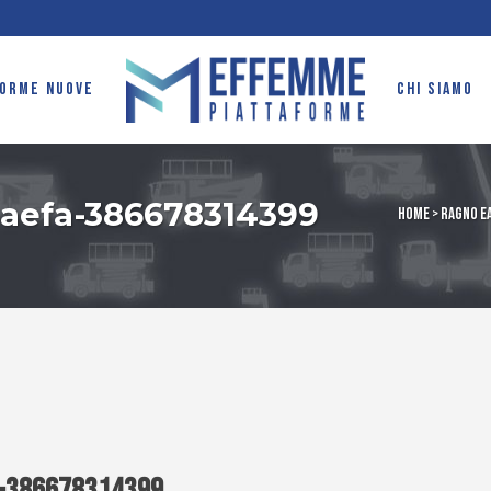
FORME NUOVE
CHI SIAMO
aefa-386678314399
Home
>
Ragno Ea