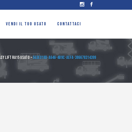
VENDI IL TUO USATO
CONTATTACI
sy lift ra15 usato
>
563e018d-a646-4b9c-aefa-386678314399