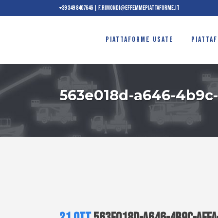
+39 349 8407646
|
f.rimondi@effemmepiattaforme.it
PIATTAFORME USATE
PIATTA
563e018d-a646-4b9c-