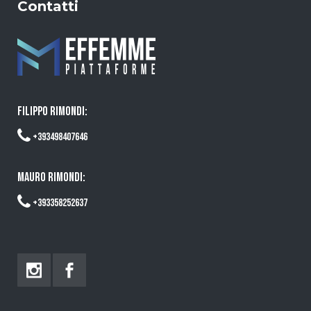
Contatti
FILIPPO RIMONDI:
+393498407646
MAURO RIMONDI:
+393358252637