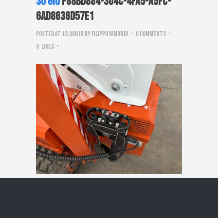
30 Giu
f88bd884-304c-4fa5-a5fc-
6ad8636d57e1
Posted at 13:36h
in
by
Filippo Rimondi
0 Comments
0
Likes